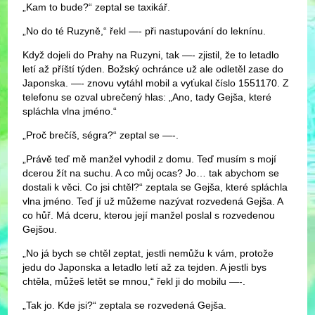
„Kam to bude?“ zeptal se taxikář.
„No do té Ruzyně,“ řekl —- při nastupování do leknínu.
Když dojeli do Prahy na Ruzyni, tak —- zjistil, že to letadlo
letí až příští týden. Božský ochránce už ale odletěl zase do
Japonska. —- znovu vytáhl mobil a vyťukal číslo 1551170. Z
telefonu se ozval ubrečený hlas: „Ano, tady Gejša, které
spláchla vlna jméno.“
„Proč brečíš, ségra?“ zeptal se —-.
„Právě teď mě manžel vyhodil z domu. Teď musím s mojí
dcerou žít na suchu. A co můj ocas? Jo… tak abychom se
dostali k věci. Co jsi chtěl?“ zeptala se Gejša, které spláchla
vlna jméno. Teď jí už můžeme nazývat rozvedená Gejša. A
co hůř. Má dceru, kterou její manžel poslal s rozvedenou
Gejšou.
„No já bych se chtěl zeptat, jestli nemůžu k vám, protože
jedu do Japonska a letadlo letí až za tejden. A jestli bys
chtěla, můžeš letět se mnou,“ řekl ji do mobilu —-.
„Tak jo. Kde jsi?“ zeptala se rozvedená Gejša.