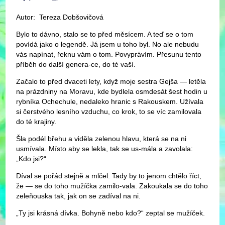
Autor: Tereza Dobšovičová
Bylo to dávno, stalo se to před měsícem. A teď se o tom
povídá jako o legendě. Já jsem u toho byl. No ale nebudu
vás napínat, řeknu vám o tom. Povyprávím. Přesunu tento
příběh do další genera-ce, do té vaší.
Začalo to před dvaceti lety, když moje sestra Gejša — letěla
na prázdniny na Moravu, kde bydlela osmdesát šest hodin u
rybníka Ochechule, nedaleko hranic s Rakouskem. Užívala
si čerstvého lesního vzduchu, co krok, to se víc zamilovala
do té krajiny.
Šla podél břehu a viděla zelenou hlavu, která se na ni
usmívala. Místo aby se lekla, tak se us-mála a zavolala:
„Kdo jsi?“
Díval se pořád stejně a mlčel. Tady by to jenom chtělo říct,
že — se do toho mužíčka zamilo-vala. Zakoukala se do toho
zeleňouska tak, jak on se zadíval na ni.
„Ty jsi krásná dívka. Bohyně nebo kdo?“ zeptal se mužíček.