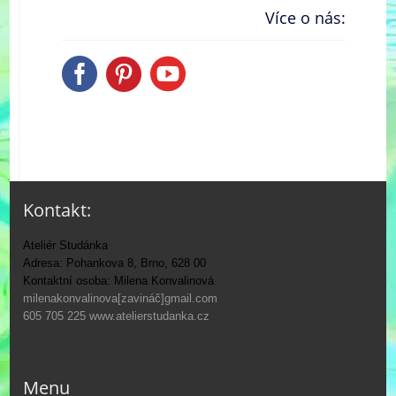
Více o nás:
Kontakt:
Ateliér Studánka
Adresa: Pohankova 8, Brno, 628 00
Kontaktní osoba: Milena Konvalinová
milenakonvalinova[zavináč]gmail.com
605 705 225
www.atelierstudanka.cz
Menu