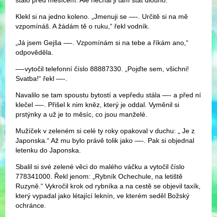
stalo před měsícem. Ale nechal ji tam stát dlouho.
Klekl si na jedno koleno. „Jmenuji se —-. Určitě si na mě
vzpomínáš. A žádám tě o ruku,“ řekl vodník.
„Já jsem Gejša —-. Vzpomínám si na tebe a říkám ano,“
odpověděla.
—-vytočil telefonní číslo 88887330. „Pojďte sem, všichni!
Svatba!“ řekl —-.
Navalilo se tam spoustu bytostí a vepředu stála —- a před ní
klečel —-. Přišel k nim kněz, který je oddal. Vyměnil si
prstýnky a už je to měsíc, co jsou manželé.
Mužíček v zeleném si celé ty roky opakoval v duchu: „ Je z
Japonska.“ Až mu bylo právě tolik jako —-. Pak si objednal
letenku do Japonska.
Sbalil si své zelené věci do malého váčku a vytočil číslo
778341000. Řekl jenom: „Rybník Ochechule, na letiště
Ruzyně.“ Vykročil krok od rybníka a na cestě se objevil taxík,
který vypadal jako létající leknín, ve kterém seděl Božský
ochránce.