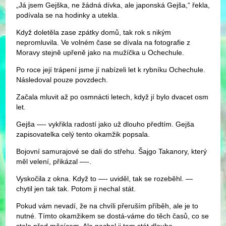
„Já jsem Gejška, ne žádná dívka, ale japonská Gejša,“ řekla,
podívala se na hodinky a utekla.
Když doletěla zase zpátky domů, tak rok s nikým
nepromluvila. Ve volném čase se dívala na fotografie z
Moravy stejně upřeně jako na mužíčka u Ochechule.
Po roce její trápení jsme jí nabízeli let k rybníku Ochechule.
Následoval pouze povzdech.
Začala mluvit až po osmnácti letech, když jí bylo dvacet osm
let.
Gejša —- vykřikla radostí jako už dlouho předtím. Gejša
zapisovatelka celý tento okamžik popsala.
Bojovní samurajové se dali do střehu. Šajgo Takanory, který
měl velení, přikázal —-.
Vyskočila z okna. Když to —- uviděl, tak se rozeběhl. —
chytil jen tak tak. Potom ji nechal stát.
Pokud vám nevadí, že na chvíli přeruším příběh, ale je to
nutné. Tímto okamžikem se dostá-váme do těch časů, co se