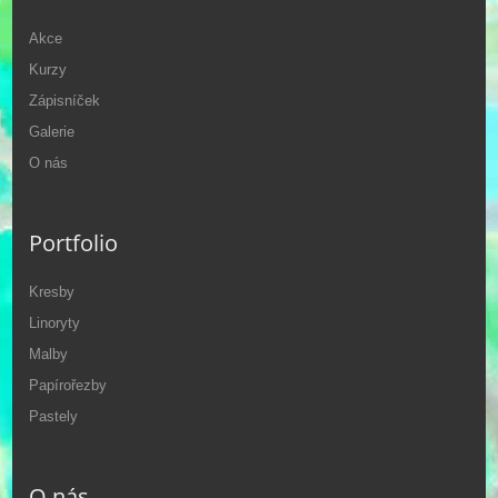
Akce
Kurzy
Zápisníček
Galerie
O nás
Portfolio
Kresby
Linoryty
Malby
Papírořezby
Pastely
O nás