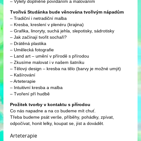
– Výlety doplněné povídáním a malováním
Tvořivá Studánka bude věnována tvořivým nápadům
– Tradiční i netradiční malba
– Kresba, kreslení v plenéru (krajina)
– Grafika, linoryty, suchá jehla, slepotisky, sádrotisky
– Jak začínají tvořit sochaři?
– Drátěná plastika
– Umělecká fotografie
– Land art – umění v přírodě s přírodou
– Zkusíme malovat i v našem šatníku
– Tělový design – kresba na tělo (barvy je možné umýt)
– Kašírování
– Arteterapie
– Intuitivní kresba a malba
– Tvoření pří hudbě
Prožitek tvorby v kontaktu s přírodou
Co nás napadne a na co budeme mít chuť.
Třeba budeme psát verše, příběhy, pohádky, zpívat,
odpočívat, honit lelky, koupat se, jíst a dovádět.
Arteterapie