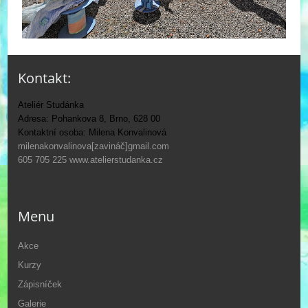
Kontakt:
Ateliér Studánka
Adresa: Pohankova 8, Brno, 628 00
Kontaktní osoba: Milena Konvalinová
milenakonvalinova[zavináč]gmail.com
605 705 225
www.atelierstudanka.cz
Menu
Akce
Kurzy
Zápisníček
Galerie