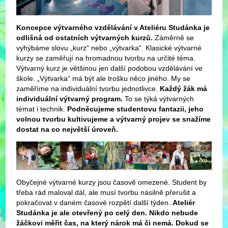
Koncepce výtvarného vzdělávání v Ateliéru Studánka je
odlišná od ostatních výtvarných kurzů.
Záměrně se
vyhýbáme slovu „kurz“ nebo „výtvarka“. Klasické výtvarné
kurzy se zaměřují na hromadnou tvorbu na určité téma.
Výtvarný kurz je většinou jen další podobou vzdělávání ve
škole. „Výtvarka“ má být ale trošku něco jiného. My se
zaměříme na individuální tvorbu jednotlivce.
Každý žák má
individuální výtvarný program.
To se týká výtvarných
témat i technik.
Podněcujeme studentovu fantazii, jeho
volnou tvorbu kultivujeme a výtvarný projev se snažíme
dostat na co největší úroveň.
Obyčejné výtvarné kurzy jsou časově omezené. Student by
třeba rád maloval dál, ale musí tvorbu násilně přerušit a
pokračovat v daném časové rozpětí další týden.
Ateliér
Studánka je ale otevřený po celý den. Nikdo nebude
žáčkovi měřit čas, na který nárok má či nemá. Dokud se