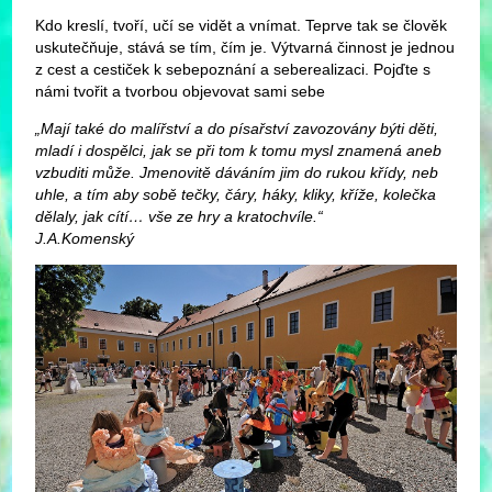
Kdo kreslí, tvoří, učí se vidět a vnímat. Teprve tak se člověk
uskutečňuje, stává se tím, čím je. Výtvarná činnost je jednou
z cest a cestiček k sebepoznání a seberealizaci. Pojďte s
námi tvořit a tvorbou objevovat sami sebe
„Mají také do malířství a do písařství zavozovány býti děti,
mladí i dospělci, jak se při tom k tomu mysl znamená aneb
vzbuditi může. Jmenovitě dáváním jim do rukou křídy, neb
uhle, a tím aby sobě tečky, čáry, háky, kliky, kříže, kolečka
dělaly, jak cítí… vše ze hry a kratochvíle.“
J.A.Komenský