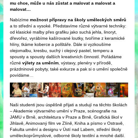
mu chce, může u nás zůstat a malovat a malovat a
malovat…
Nabízíme
možnost přípravy na školy uměleckých směrů
a to střední a vysoké. Představíme různé výtvarné techniky:
od klasické malby přes grafiku jako suchá jehla, linoryt,
dřevořez, vyrábíme kašírované loutky, tvoříme z keramické
hlíny, tkáme koberce a polštáře. Dále si vyzkoušíme
olejomalbu, kresbu, suchý i olejový pastel, temperu a
spousty a spousty dalších kreativních činností. Pořádáme
různé
výlety za uměním
, výstavy, plenéry v přírodě,
prázdninové pobyty, také exkurze a pak si o umění společně
povídáme…
Naši studenti jsou úspěšně přijati a studují na těchto školách
– Akademie výtvarného umění v Praze, scénografie na
JAMU v Brně, architektura v Praze a Brně, Grafická škol v
Jihlavě, Animovaný film ve Zlíně, Kniha a písmo v Ostravě,
Fakulta umění a designu v Ústí nad Labem, střední školy
uměleckoprůmyslové, odborné školy textilní a mnohé další.