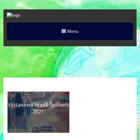
Menu
Výstava na hradě Špilberk
2021