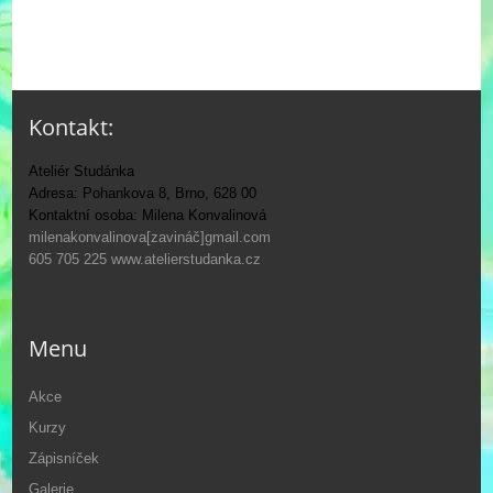
Kontakt:
Ateliér Studánka
Adresa: Pohankova 8, Brno, 628 00
Kontaktní osoba: Milena Konvalinová
milenakonvalinova[zavináč]gmail.com
605 705 225
www.atelierstudanka.cz
Menu
Akce
Kurzy
Zápisníček
Galerie