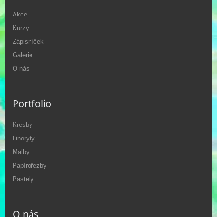
Akce
Kurzy
Zápisníček
Galerie
O nás
Portfolio
Kresby
Linoryty
Malby
Papírořezby
Pastely
O nás