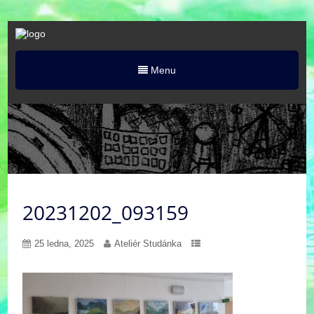
Menu
20231202_093159
25 ledna, 2025
Ateliér Studánka