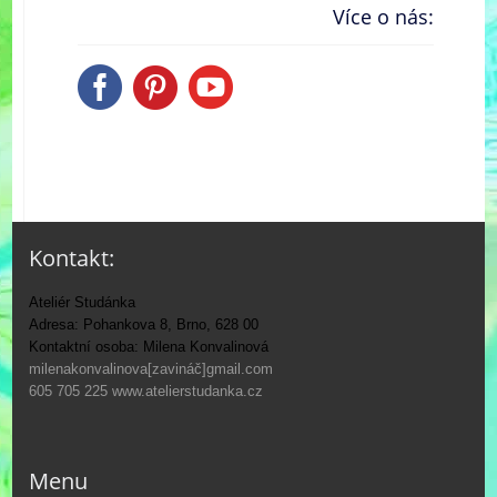
Více o nás:
Kontakt:
Ateliér Studánka
Adresa: Pohankova 8, Brno, 628 00
Kontaktní osoba: Milena Konvalinová
milenakonvalinova[zavináč]gmail.com
605 705 225
www.atelierstudanka.cz
Menu