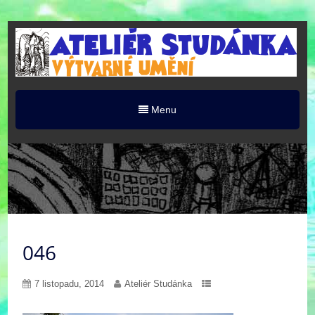
Menu
046
7 listopadu, 2014
Ateliér Studánka