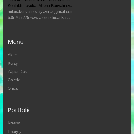
Kontaktní osoba: Milena Konvalinová
milenakonvalinova[zavináč]gmail.com
605 705 225
www.atelierstudanka.cz
Menu
Akce
Kurzy
Zápisníček
Galerie
O nás
Portfolio
Kresby
Linoryty