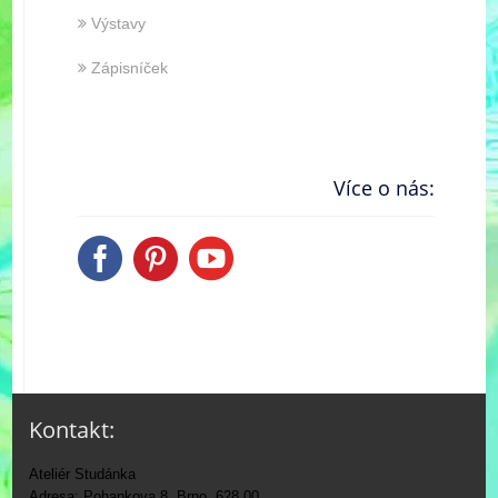
Výstavy
Zápisníček
Více o nás:
Kontakt:
Ateliér Studánka
Adresa: Pohankova 8, Brno, 628 00